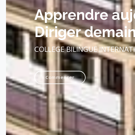
Apprendre auj
Diriger demai
COLLEGE BILINGUE INTERNAT
Commencer