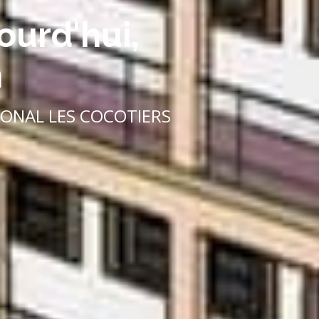
ourd'hui,
n
IONAL LES COCOTIERS