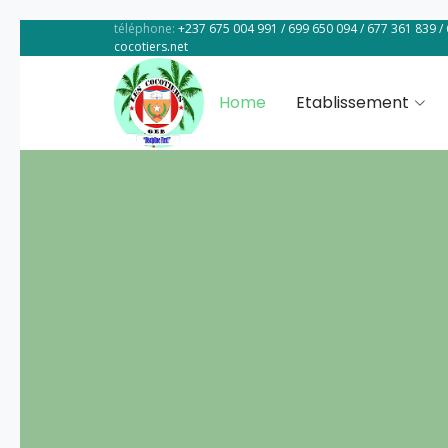
téléphone:
+237 675 004 991 / 699 650 094 / 677 361 839 /
cocotiers.net
Home
Etablissement
LES
COCOTIERS